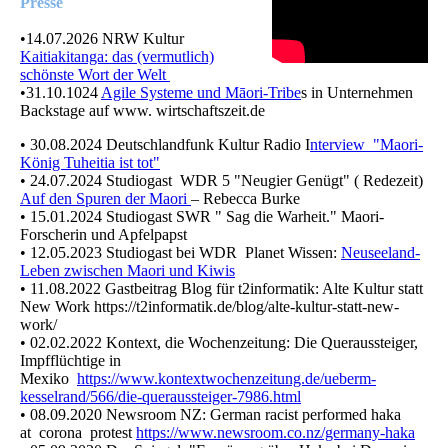
Presse
•
14.07.2026 NRW Kultur
Kaitiakitanga: das (vermutlich)
schönste Wort der Welt
•
31.10.1024
Agile Systeme und Māori-Tribe
s in Unternehmen
Backstage auf www. wirtschaftszeit.de
• 30.08.2024 Deutschlandfunk Kultur Radio I
nterview "Maori-
König Tuheitia ist tot"
• 24.07.2024 Studiogast WDR 5 "Neugier Genügt" ( Redezeit)
Auf den Spuren der Maori
– Rebecca Burke
• 15.01.2024 Studiogast SWR " Sag die Warheit." Maori-
Forscherin und Apfelpapst
• 12.05.2023 Studiogast bei WDR Planet Wissen:
Neuseeland-
Leben zwischen Maori und Kiwis
• 11.08.2022 Gastbeitrag Blog für t2informatik: Alte Kultur statt
New Work https://t2informatik.de/blog/alte-kultur-statt-new-
work/
• 02.02.2022 Kontext, die Wochenzeitung: Die Queraussteiger,
Impfflüchtige in
Mexiko
https://www.kontextwochenzeitung.de/ueberm-
kesselrand/566/die-queraussteiger-7986.html
• 08.09.2020 Newsroom NZ: German racist performed haka
at corona protest
https://www.newsroom.co.nz/germany-haka