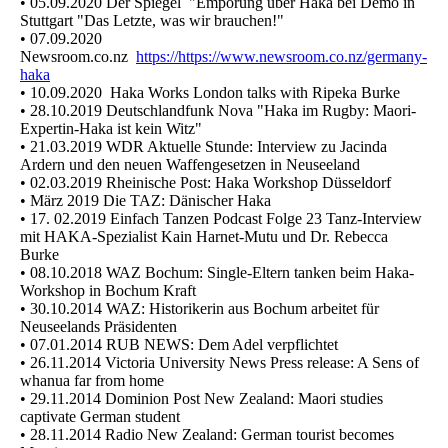
• 05.09.2020 Der Spiegel "Empörung über Haka bei Demo in
Stuttgart "Das Letzte, was wir brauchen!"
• 07.09.2020
Newsroom.co.nz
https://https://www.newsroom.co.nz/germany-
haka
• 10.09.2020 Haka Works London talks with Ripeka Burke
• 28.10.2019 Deutschlandfunk Nova "Haka im Rugby: Maori-
Expertin-Haka ist kein Witz"
• 21.03.2019 WDR Aktuelle Stunde: Interview zu Jacinda
Ardern und den neuen Waffengesetzen in Neuseeland
• 02.03.2019 Rheinische Post: Haka Workshop Düsseldorf
• März 2019 Die TAZ: Dänischer Haka
• 17. 02.2019 Einfach Tanzen Podcast Folge 23 Tanz-Interview
mit HAKA-Spezialist Kain Harnet-Mutu und Dr. Rebecca
Burke
• 08.10.2018 WAZ Bochum: Single-Eltern tanken beim Haka-
Workshop in Bochum Kraft
• 30.10.2014 WAZ: Historikerin aus Bochum arbeitet für
Neuseelands Präsidenten
• 07.01.2014 RUB NEWS: Dem Adel verpflichtet
• 26.11.2014 Victoria University News Press release: A Sens of
whanua far from home
• 29.11.2014 Dominion Post New Zealand: Maori studies
captivate German student
• 28.11.2014 Radio New Zealand: German tourist becomes